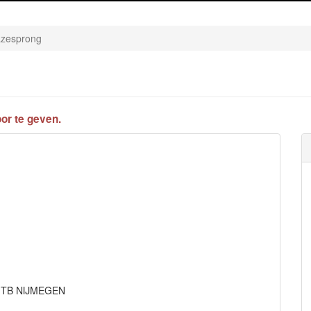
azesprong
or te geven.
511TB NIJMEGEN