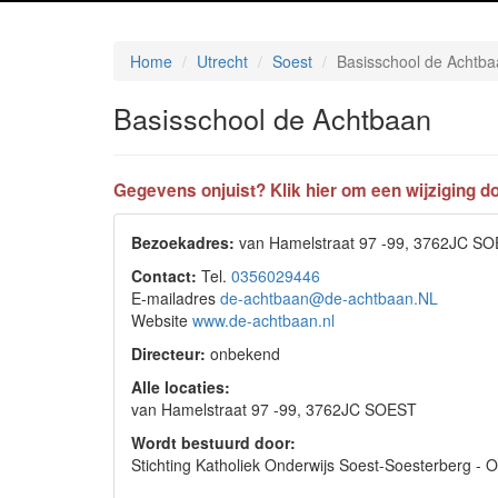
Home
Utrecht
Soest
Basisschool de Achtb
Basisschool de Achtbaan
Gegevens onjuist? Klik hier om een wijziging do
Bezoekadres:
van Hamelstraat 97 -99, 3762JC S
Contact:
Tel.
0356029446
E-mailadres
de-achtbaan@de-achtbaan.NL
Website
www.de-achtbaan.nl
Directeur:
onbekend
Alle locaties:
van Hamelstraat 97 -99, 3762JC SOEST
Wordt bestuurd door:
Stichting Katholiek Onderwijs Soest-Soesterberg -