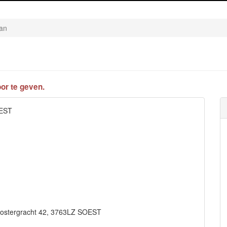
aan
or te geven.
OEST
 Oostergracht 42, 3763LZ SOEST