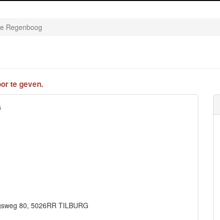
De Regenboog
or te geven.
G
bergsweg 80, 5026RR TILBURG