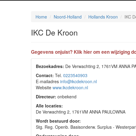
Home
Noord-Holland
Hollands Kroon
IKC D
IKC De Kroon
Gegevens onjuist? Klik hier om een wijziging do
Bezoekadres:
De Verwachting 2, 1761VM ANNA 
Contact:
Tel.
0223540903
E-mailadres
info@ikcdekroon.nl
Website
www.ikcdekroon.nl
Directeur:
onbekend
Alle locaties:
De Verwachting 2, 1761VM ANNA PAULOWNA
Wordt bestuurd door:
Stg. Reg. Openb. Basisonderw. Surplus - Wester