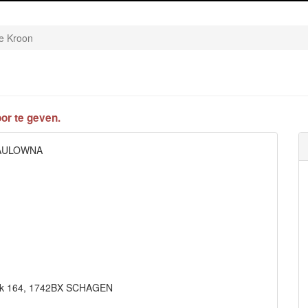
e Kroon
or te geven.
PAULOWNA
park 164, 1742BX SCHAGEN