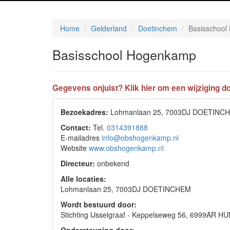
Home
Gelderland
Doetinchem
Basisschoo
Basisschool Hogenkamp
Gegevens onjuist? Klik hier om een wijziging do
Bezoekadres:
Lohmanlaan 25, 7003DJ DOETINC
Contact:
Tel.
0314391888
E-mailadres
info@obshogenkamp.nl
Website
www.obshogenkamp.nl
Directeur:
onbekend
Alle locaties:
Lohmanlaan 25, 7003DJ DOETINCHEM
Wordt bestuurd door:
Stichting IJsselgraaf - Keppelseweg 56, 6999AR 