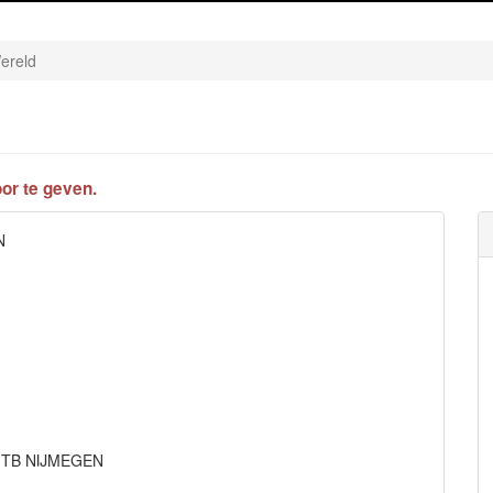
ereld
or te geven.
N
511TB NIJMEGEN