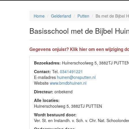
Home
Gelderland
Putten
Bs met de Bijbel 
Basisschool met de Bijbel Hui
Gegevens onjuist? Klik hier om een wijziging do
Bezoekadres:
Huinerschoolweg 5, 3882TJ PUTTE
Contact:
Tel.
0341491221
E-mailadres
huinen@cnsputten.nl
Website
www.bmdbhuinen.nl
Directeur:
onbekend
Alle locaties:
Huinerschoolweg 5, 3882TJ PUTTEN
Wordt bestuurd door:
Ver. St. en Instandh. v. Sch. v. Chr. Nat. Schoolo