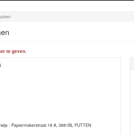
Huinen
nen
or te geven.
N
nderwijs - Papiermakerstraat 18 A, 3881BL PUTTEN