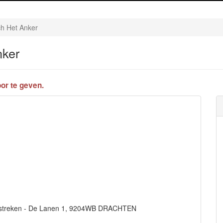
ch Het Anker
nker
or te geven.
 omstreken - De Lanen 1, 9204WB DRACHTEN