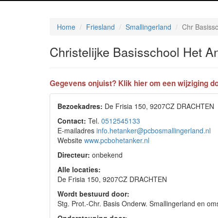
Home
Friesland
Smallingerland
Chr Basiss
Christelijke Basisschool Het A
Gegevens onjuist? Klik hier om een wijziging do
Bezoekadres:
De Frisia 150, 9207CZ DRACHTEN
Contact:
Tel.
0512545133
E-mailadres
info.hetanker@pcbosmallingerland.nl
Website
www.pcbohetanker.nl
Directeur:
onbekend
Alle locaties:
De Frisia 150, 9207CZ DRACHTEN
Wordt bestuurd door:
Stg. Prot.-Chr. Basis Onderw. Smallingerland en