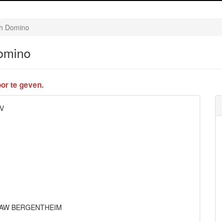
ch Domino
omino
or te geven.
OV
691AW BERGENTHEIM