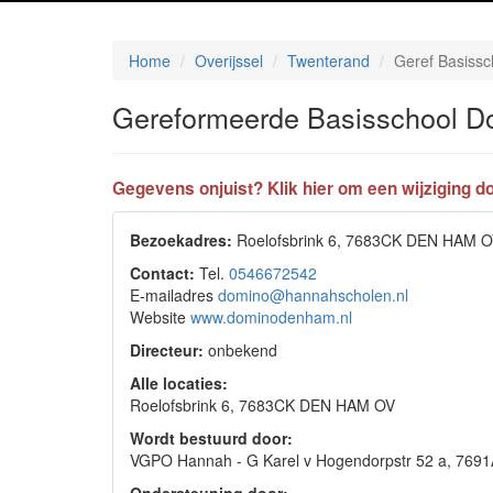
Home
Overijssel
Twenterand
Geref Basiss
Gereformeerde Basisschool D
Gegevens onjuist? Klik hier om een wijziging do
Bezoekadres:
Roelofsbrink 6, 7683CK DEN HAM 
Contact:
Tel.
0546672542
E-mailadres
domino@hannahscholen.nl
Website
www.dominodenham.nl
Directeur:
onbekend
Alle locaties:
Roelofsbrink 6, 7683CK DEN HAM OV
Wordt bestuurd door:
VGPO Hannah - G Karel v Hogendorpstr 52 a, 7