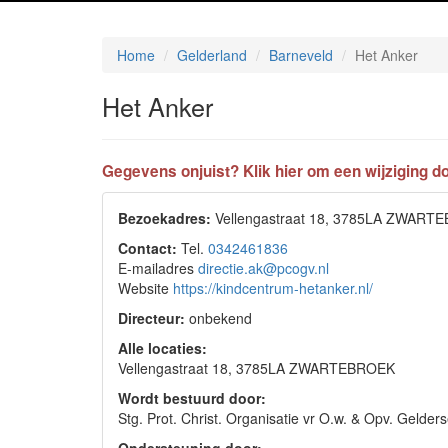
Home
Gelderland
Barneveld
Het Anker
Het Anker
Gegevens onjuist? Klik hier om een wijziging do
Bezoekadres:
Vellengastraat 18, 3785LA ZWART
Contact:
Tel.
0342461836
E-mailadres
directie.ak@pcogv.nl
Website
https://kindcentrum-hetanker.nl/
Directeur:
onbekend
Alle locaties:
Vellengastraat 18, 3785LA ZWARTEBROEK
Wordt bestuurd door:
Stg. Prot. Christ. Organisatie vr O.w. & Opv. Gel