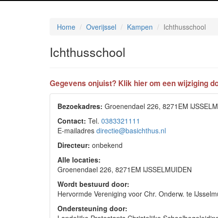
Home
Overijssel
Kampen
Ichthusschool
Ichthusschool
Gegevens onjuist? Klik hier om een wijziging do
Bezoekadres:
Groenendael 226, 8271EM IJSSEL
Contact:
Tel.
0383321111
E-mailadres
directie@basichthus.nl
Directeur:
onbekend
Alle locaties:
Groenendael 226, 8271EM IJSSELMUIDEN
Wordt bestuurd door:
Hervormde Vereniging voor Chr. Onderw. te IJssel
Ondersteuning door: