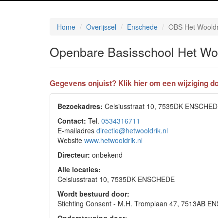
Home
Overijssel
Enschede
OBS Het Wooldr
Openbare Basisschool Het Woo
Gegevens onjuist? Klik hier om een wijziging do
Bezoekadres:
Celsiusstraat 10, 7535DK ENSCHE
Contact:
Tel.
0534316711
E-mailadres
directie@hetwooldrik.nl
Website
www.hetwooldrik.nl
Directeur:
onbekend
Alle locaties:
Celsiusstraat 10, 7535DK ENSCHEDE
Wordt bestuurd door:
Stichting Consent - M.H. Tromplaan 47, 7513AB 