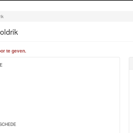
ik
ldrik
or te geven.
DE
ENSCHEDE