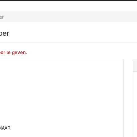
er
per
or te geven.
KMAAR