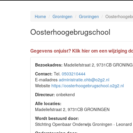
Home
Groningen
Groningen
Oosterhoogeb
Oosterhoogebrugschool
Gegevens onjuist? Klik hier om een wijziging do
Bezoekadres:
Madeliefstraat 2, 9731CB GRONIN
Contact:
Tel.
0503210444
E-mailadres
administratie.ohb@o2g2.nl
Website
https://oosterhoogebrugschool.o2g2.nl
Directeur:
onbekend
Alle locaties:
Madeliefstraat 2, 9731CB GRONINGEN
Wordt bestuurd door:
Stichting Openbaar Onderwijs Groningen - Leona