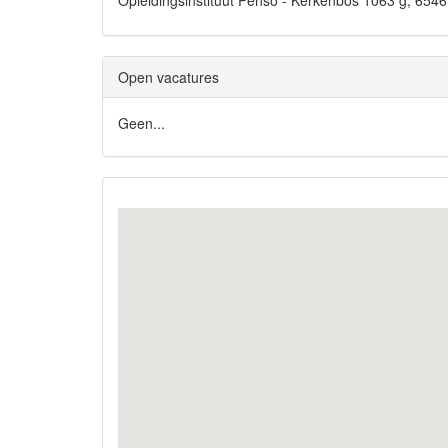
Opleidingsinstituut Penso - Kerkenbos 1063 g, 6
Open vacatures
Geen...