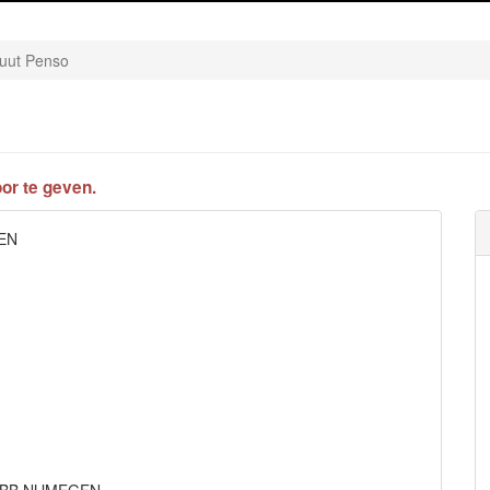
tuut Penso
or te geven.
GEN