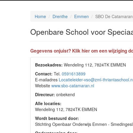
Home
Drenthe
Emmen
SBO De Catamaran
Openbare School voor Specia
Gegevens onjuist? Klik hier om een wijziging do
Bezoekadres:
Wendeling 112, 7824TK EMMEN
Contact:
Tel.
0591613899
E-mailadres
Locatieleider-vso@zml-thriantaschool.n
Website
www.sbo-catamaran.nl
Directeur:
onbekend
Alle locaties:
Wendeling 112, 7824TK EMMEN
Wordt bestuurd door:
Stichting Openbaar Onderwijs Emmen - Smedinge