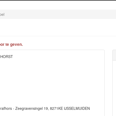
bel
or te geven.
AFHORST
l. Grafhors - Zeegravensingel 19, 8271KE IJSSELMUIDEN