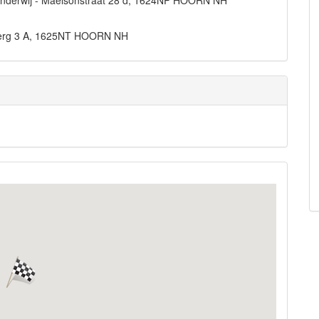
el Onderwij - Maelsonstraat 28 d, 1624NP HOORN NH
 Berg 3 A, 1625NT HOORN NH