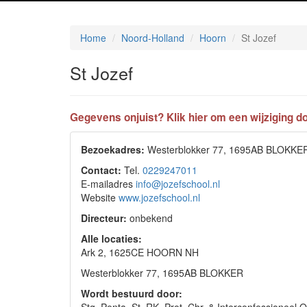
Home
Noord-Holland
Hoorn
St Jozef
St Jozef
Gegevens onjuist? Klik hier om een wijziging do
Bezoekadres:
Westerblokker 77, 1695AB BLOKKE
Contact:
Tel.
0229247011
E-mailadres
info@jozefschool.nl
Website
www.jozefschool.nl
Directeur:
onbekend
Alle locaties:
Ark 2, 1625CE HOORN NH
Westerblokker 77, 1695AB BLOKKER
Wordt bestuurd door: