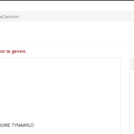
ngsCentrum
or te geven.
 9482WE TYNAARLO