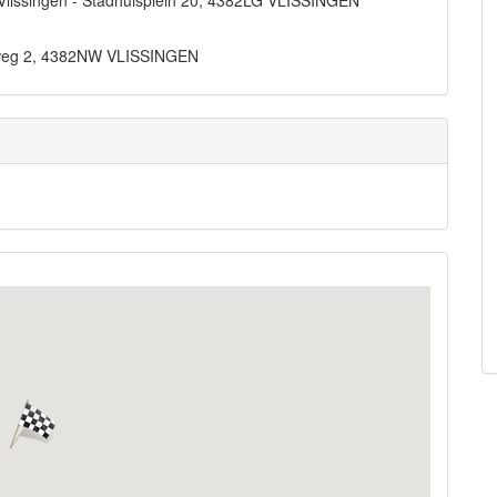
/Vlissingen - Stadhuisplein 20, 4382LG VLISSINGEN
nweg 2, 4382NW VLISSINGEN