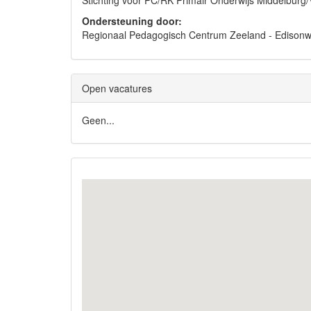
Stichting voor PC/RK Primair Onderwijs Middelburg
Ondersteuning door:
Regionaal Pedagogisch Centrum Zeeland - Ediso
Open vacatures
Geen...