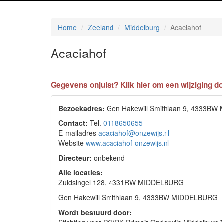
Home
Zeeland
Middelburg
Acaciahof
Acaciahof
Gegevens onjuist? Klik hier om een wijziging do
Bezoekadres:
Gen Hakewill Smithlaan 9, 4333B
Contact:
Tel.
0118650655
E-mailadres
acaciahof@onzewijs.nl
Website
www.acaciahof-onzewijs.nl
Directeur:
onbekend
Alle locaties:
Zuidsingel 128, 4331RW MIDDELBURG
Gen Hakewill Smithlaan 9, 4333BW MIDDELBURG
Wordt bestuurd door: