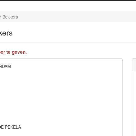
r Bekkers
kers
or te geven.
ENDAM
OUDE PEKELA