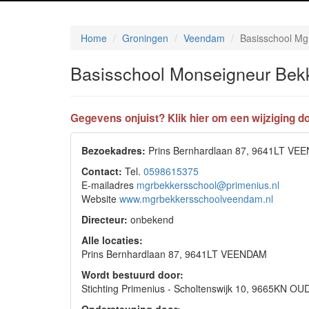
Home
Groningen
Veendam
Basisschool Mg
Basisschool Monseigneur Bek
Gegevens onjuist? Klik hier om een wijziging do
Bezoekadres:
Prins Bernhardlaan 87, 9641LT VE
Contact:
Tel.
0598615375
E-mailadres
mgrbekkersschool@primenius.nl
Website
www.mgrbekkersschoolveendam.nl
Directeur:
onbekend
Alle locaties:
Prins Bernhardlaan 87, 9641LT VEENDAM
Wordt bestuurd door:
Stichting Primenius - Scholtenswijk 10, 9665KN 