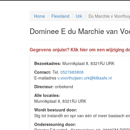
Home
Flevoland
Urk
Du Marchie v Voorthu
Dominee E du Marchie van Vo
Gegevens onjuist? Klik hier om een wijziging do
Bezoekadres:
Munnikplaat 8, 8321RJ URK
Contact:
Tel.
0527683808
E-mailadres
v.voorthuijsen.urk@kliksafe.nl
Directeur:
onbekend
Alle locaties:
Munnikplaat 8, 8321RJ URK
Wordt bestuurd door:
Stg tot instandh en opr van één of meer basissch
Ondersteuning door: