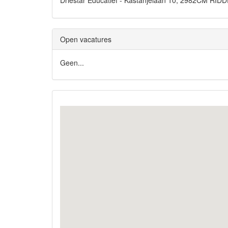
Driestar Educatief - Kastanjelaan 10, 2982CM RI
Open vacatures
Geen...