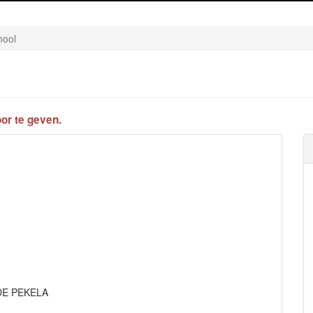
hool
or te geven.
OUDE PEKELA