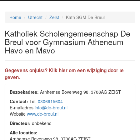
Home
Utrecht
Zeist
Kath SGM De Breul
Katholiek Scholengemeenschap De
Breul voor Gymnasium Atheneum
Havo en Mavo
Gegevens onjuist? Klik hier om een wijziging door te
geven.
Bezoekadres:
Arnhemse Bovenweg 98, 3708AG ZEIST
Contact:
Tel.
0306915604
E-mailadres
info@de-breul.nl
Website
www.de-breul.nl
Directeur:
onbekend
Alle locaties:
Arnhemse Bovenweg 98, 3708AG ZEIST