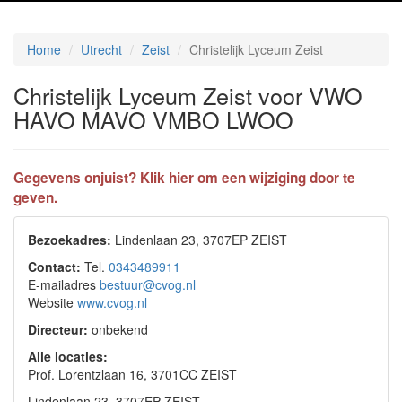
Home
Utrecht
Zeist
Christelijk Lyceum Zeist
Christelijk Lyceum Zeist voor VWO
HAVO MAVO VMBO LWOO
Gegevens onjuist? Klik hier om een wijziging door te
geven.
Bezoekadres:
Lindenlaan 23, 3707EP ZEIST
Contact:
Tel.
0343489911
E-mailadres
bestuur@cvog.nl
Website
www.cvog.nl
Directeur:
onbekend
Alle locaties:
Prof. Lorentzlaan 16, 3701CC ZEIST
Lindenlaan 23, 3707EP ZEIST