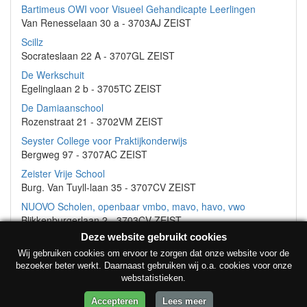
Bartimeus OWI voor Visueel Gehandicapte Leerlingen
Van Renesselaan 30 a - 3703AJ ZEIST
Scillz
Socrateslaan 22 A - 3707GL ZEIST
De Werkschuit
Egelinglaan 2 b - 3705TC ZEIST
De Damiaanschool
Rozenstraat 21 - 3702VM ZEIST
Seyster College voor Praktijkonderwijs
Bergweg 97 - 3707AC ZEIST
Zeister Vrije School
Burg. Van Tuyll-laan 35 - 3707CV ZEIST
NUOVO Scholen, openbaar vmbo, mavo, havo, vwo
Blikkenburgerlaan 2 - 3703CV ZEIST
Deze website gebruikt cookies
Wij gebruiken cookies om ervoor te zorgen dat onze website voor de
bezoeker beter werkt. Daarnaast gebruiken wij o.a. cookies voor onze
webstatistieken.
© Onderwijsinstellingen 2026 •
Contact
•
Privacyverklaring
Accepteren
Lees meer