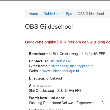
Home
Gelderland
Epe
OBS Gildeschool
OBS Gildeschool
Gegevens onjuist? Klik hier om een wijziging do
Bezoekadres:
Sint Crusiusweg 12, 8161HG EPE
Contact:
Tel.
0578612932
E-mailadres
gildeschool@stichtingproo.nl
Website
www.gildeschool-epe.nl
Directeur:
onbekend
Alle locaties:
Sint Crusiusweg 12, 8161HG EPE
Wordt bestuurd door:
Stichting Proo Noord-Veluwe - Elspeterweg 22 A,