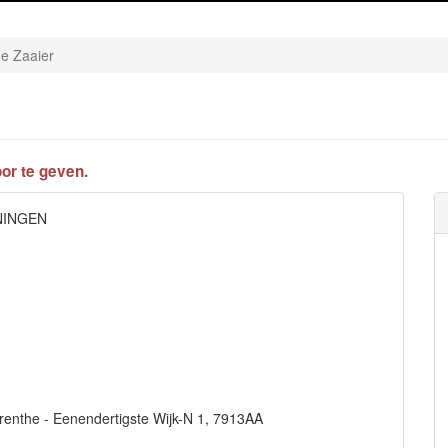
de Zaaier
or te geven.
ONINGEN
renthe - Eenendertigste Wijk-N 1, 7913AA