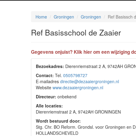
Home
Groningen
Groningen
Ref Basissch 
Ref Basisschool de Zaaier
Gegevens onjuist? Klik hier om een wijziging do
Bezoekadres:
Dierenriemstraat 2 A, 9742AH GR
Contact:
Tel.
0505798727
E-mailadres
directie@dezaaiergroningen.nl
Website
www.dezaaiergroningen.nl
Directeur:
onbekend
Alle locaties:
Dierenriemstraat 2 A, 9742AH GRONINGEN
Wordt bestuurd door:
Stg. Chr. BO Reform. Grondsl. voor Groningen en D
HOLLANDSCHEVELD