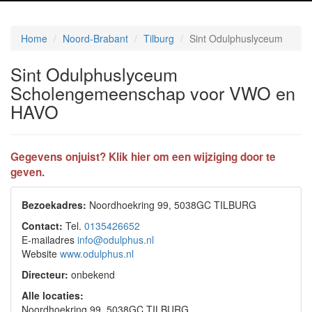
Home
Noord-Brabant
Tilburg
Sint Odulphuslyceum
Sint Odulphuslyceum
Scholengemeenschap voor VWO en
HAVO
Gegevens onjuist? Klik hier om een wijziging door te
geven.
Bezoekadres:
Noordhoekring 99, 5038GC TILBURG
Contact:
Tel.
0135426652
E-mailadres
info@odulphus.nl
Website
www.odulphus.nl
Directeur:
onbekend
Alle locaties:
Noordhoekring 99, 5038GC TILBURG