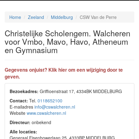
Home
Zeeland
Middelburg
CSW Van de Perre
Christelijke Scholengem. Walcheren
voor Vmbo, Mavo, Havo, Atheneum
en Gymnasium
Gegevens onjuist? Klik hier om een wijziging door te
geven.
Bezoekadres:
Griffioenstraat 17, 4334BK MIDDELBURG
Contact:
Tel.
0118652100
E-mailadres
info@cswalcheren.nl
Website
www.cswalcheren.nl
Directeur:
onbekend
Alle locaties:
Generaal Eisenhowerlaan 25, 4333BP MIDDELBURG