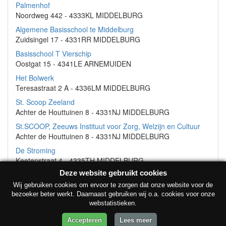
Palmenhof
Noordweg 442 - 4333KL MIDDELBURG
Algemene Basisschool te Middelburg
Zuidsingel 17 - 4331RR MIDDELBURG
Basisschool T Vierschip
Oostgat 15 - 4341LE ARNEMUIDEN
Het Bolwerk
Teresastraat 2 A - 4336LM MIDDELBURG
St. Scoop Zeeland
Achter de Houttuinen 8 - 4331NJ MIDDELBURG
St.SCOOP, Zeeuws Instituut voor Zorg, Welzijn en Cultuur
Achter de Houttuinen 8 - 4331NJ MIDDELBURG
De Stroming
Keetenstraat 4 - 4335TH MIDDELBURG
Deze website gebruikt cookies
Wij gebruiken cookies om ervoor te zorgen dat onze website voor de
bezoeker beter werkt. Daarnaast gebruiken wij o.a. cookies voor onze
webstatistieken.
© Onderwijsinstellingen 2026 •
Contact
•
Privacyverklaring
Accepteren
Lees meer