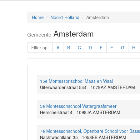
Home
Noord-Holland
Amsterdam
Amsterdam
Gemeente
Filter op:
A
B
C
D
E
F
G
H
15e Montessorischool Maas en Waal
Uiterwaardenstraat 544 - 1079AZ AMSTERDAM
5e Montessorischool Watergraafsmeer
Herschelstraat 4 - 1098JA AMSTERDAM
7e Montessorischool, Openbare School voor Basis
Nachtwachtlaan 35 - 1058EB AMSTERDAM