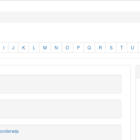
I
J
K
L
M
N
O
P
Q
R
S
T
U
onderwijs