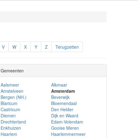
V
W
X
Y
Z
Terugzetten
Gemeenten
Aalsmeer
Alkmaar
Amstelveen
Amsterdam
Bergen (NH.)
Beverwijk
Blaricum
Bloemendaal
Castricum
Den Helder
Diemen
Dijk en Waard
Drechterland
Edam-Volendam
Enkhuizen
Gooise Meren
Haarlem
Haarlemmermeer