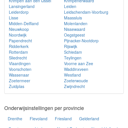
Krimpen aan den IJssel
Krimpenerwaard
Lansingerland
Leiden
Leiderdorp
Leidschendam-Voorburg
Lisse
Maassluis
Midden-Delfland
Molenlanden
Nieuwkoop
Nissewaard
Noordwijk
Oegstgeest
Papendrecht
Pijnacker-Nootdorp
Ridderkerk
Rijswijk
Rotterdam
Schiedam
Sliedrecht
Teylingen
Vlaardingen
Voorne aan Zee
Voorschoten
Waddinxveen
Wassenaar
Westland
Zoetermeer
Zoeterwoude
Zuidplas
Zwijndrecht
Onderwijsinstellingen per provincie
Drenthe
Flevoland
Friesland
Gelderland