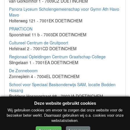
van Gorkomhof 1 - 7009CZ DOETINCHEM
Panora Lyceum Scholengemeenschap voor Gymn Ath Havo
Mavo
Holterweg 121 - 7001EK DOETINCHEM
PRAKTICON
Spoorstraat 11 b - 7003DX DOETINCHEM
Cultureel Centrum de Gruitpoort
Hofstraat 2 - 7001CD DOETINCHEM
Regionaal Opleidingen Centrum Graafschap College
Slingelaan 1 - 7001EA DOETINCHEM
De Zonneboom
Zonneplein 4 - 7004EL DOETINCHEM
School voor Speciaal Basisonderwijs SAM, locatie Bodden
Hosang
Boddens Hosangstraat 98 - 7002JA DOETINCHEM
Deze website gebruikt cookies
Wij gebruiken cookies om ervoor te zorgen dat onze website voor de
bezoeker beter werkt. Daarnaast gebruiken wij o.a. cookies voor onze
webstatistieken.
© Onderwijsinstellingen 2026 •
Contact
•
Privacyverklaring