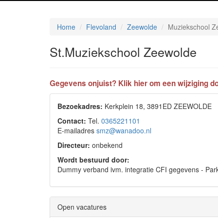
Home
Flevoland
Zeewolde
Muziekschool Z
St.Muziekschool Zeewolde
Gegevens onjuist? Klik hier om een wijziging do
Bezoekadres:
Kerkplein 18, 3891ED ZEEWOLDE
Contact:
Tel.
0365221101
E-mailadres
smz@wanadoo.nl
Directeur:
onbekend
Wordt bestuurd door:
Dummy verband ivm. integratie CFI gegevens - P
Open vacatures