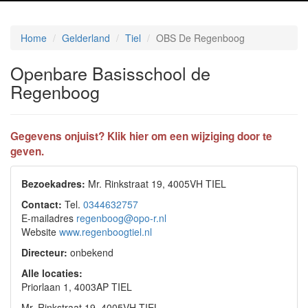
Home
Gelderland
Tiel
OBS De Regenboog
Openbare Basisschool de
Regenboog
Gegevens onjuist? Klik hier om een wijziging door te
geven.
Bezoekadres:
Mr. Rinkstraat 19, 4005VH TIEL
Contact:
Tel.
0344632757
E-mailadres
regenboog@opo-r.nl
Website
www.regenboogtiel.nl
Directeur:
onbekend
Alle locaties:
Priorlaan 1, 4003AP TIEL
Mr. Rinkstraat 19, 4005VH TIEL