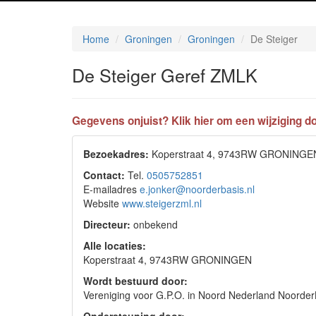
Home
Groningen
Groningen
De Steiger
De Steiger Geref ZMLK
Gegevens onjuist? Klik hier om een wijziging do
Bezoekadres:
Koperstraat 4, 9743RW GRONINGE
Contact:
Tel.
0505752851
E-mailadres
e.jonker@noorderbasis.nl
Website
www.steigerzml.nl
Directeur:
onbekend
Alle locaties:
Koperstraat 4, 9743RW GRONINGEN
Wordt bestuurd door:
Vereniging voor G.P.O. in Noord Nederland Noor