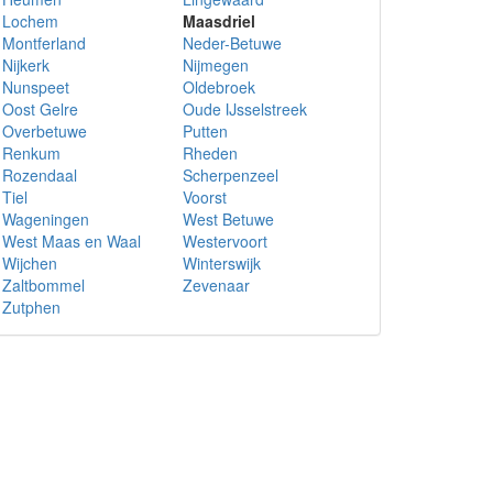
Lochem
Maasdriel
Montferland
Neder-Betuwe
Nijkerk
Nijmegen
Nunspeet
Oldebroek
Oost Gelre
Oude IJsselstreek
Overbetuwe
Putten
Renkum
Rheden
Rozendaal
Scherpenzeel
Tiel
Voorst
Wageningen
West Betuwe
West Maas en Waal
Westervoort
Wijchen
Winterswijk
Zaltbommel
Zevenaar
Zutphen