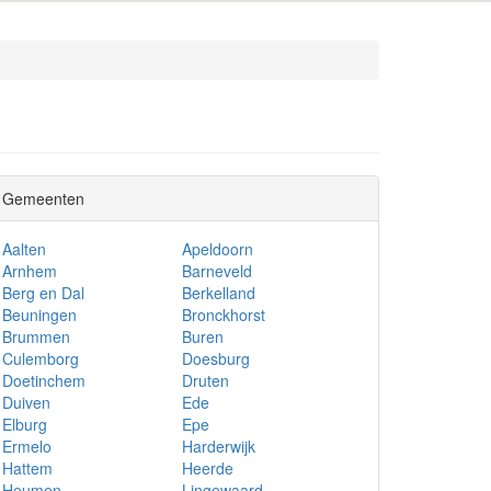
Gemeenten
Aalten
Apeldoorn
Arnhem
Barneveld
Berg en Dal
Berkelland
Beuningen
Bronckhorst
Brummen
Buren
Culemborg
Doesburg
Doetinchem
Druten
Duiven
Ede
Elburg
Epe
Ermelo
Harderwijk
Hattem
Heerde
Heumen
Lingewaard