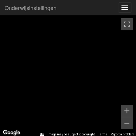
Onderwijsinstellingen
Toggl
navig
Image may be subject to copyright
Terms
Report a problem