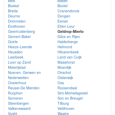
Best
Bladel
Boekel
Boxtel
Breda
Cranendonck
Deurne
Dongen
Drimmelen
Eersel
Eindhoven
Etten-Leur
Geertruidenberg
Geldrop-Mierlo
Gemert-Bakel
Gilze en Rijen
Goirle
Halderberge
Heeze-Leende
Helmond
Heusden
Hilvarenbeek
Laarbeek
Land van Cuijk
Loon op Zand
Maashorst
Meierijstad
Moerdijk
Nuenen, Gerwen en
Oirschot
Nederwetten
Oisterwijk
Oosterhout
Oss
Reusel-De Mierden
Roosendaal
Rucphen
Sint-Michielsgestel
Someren
Son en Breugel
Steenbergen
Tilburg
Valkenswaard
Veldhoven
Vught
Waalre