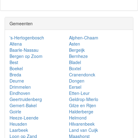
Gemeenten
's-Hertogenbosch
Alphen-Chaam
Altena
Asten
Baarle-Nassau
Bergeijk
Bergen op Zoom
Bernheze
Best
Bladel
Boekel
Boxtel
Breda
Cranendonck
Deurne
Dongen
Drimmelen
Eersel
Eindhoven
Etten-Leur
Geertruidenberg
Geldrop-Mierlo
Gemert-Bakel
Gilze en Rijen
Goirle
Halderberge
Heeze-Leende
Helmond
Heusden
Hilvarenbeek
Laarbeek
Land van Cuijk
Loon op Zand
Maashorst