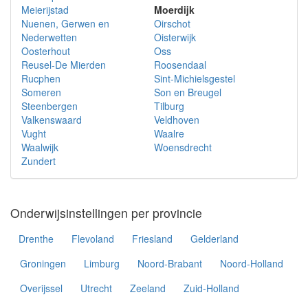
Meierijstad
Moerdijk
Nuenen, Gerwen en
Oirschot
Nederwetten
Oisterwijk
Oosterhout
Oss
Reusel-De Mierden
Roosendaal
Rucphen
Sint-Michielsgestel
Someren
Son en Breugel
Steenbergen
Tilburg
Valkenswaard
Veldhoven
Vught
Waalre
Waalwijk
Woensdrecht
Zundert
Onderwijsinstellingen per provincie
Drenthe
Flevoland
Friesland
Gelderland
Groningen
Limburg
Noord-Brabant
Noord-Holland
Overijssel
Utrecht
Zeeland
Zuid-Holland