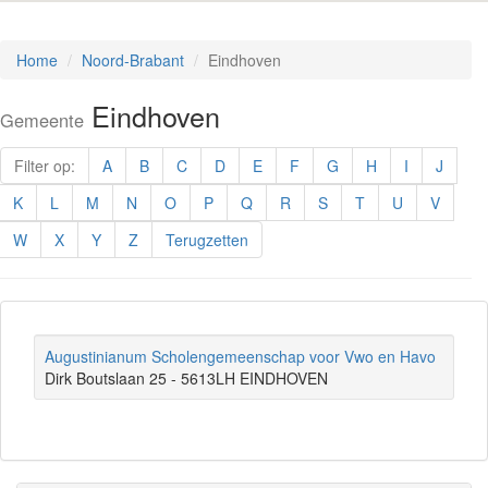
Home
Noord-Brabant
Eindhoven
Eindhoven
Gemeente
Filter op:
A
B
C
D
E
F
G
H
I
J
K
L
M
N
O
P
Q
R
S
T
U
V
W
X
Y
Z
Terugzetten
Augustinianum Scholengemeenschap voor Vwo en Havo
Dirk Boutslaan 25 - 5613LH EINDHOVEN