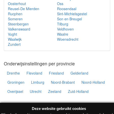
Oosterhout
Oss
Reusel-De Mierden
Roosendaal
Rucphen
Sint-Michielsgestel
Someren
Son en Breugel
Steenbergen
Tilburg
Valkenswaard
Veldhoven
Vught
Waalre
Waalwijk
Woensdrecht
Zundert
Onderwijsinstellingen per provincie
Drenthe
Flevoland
Friesland
Gelderland
Groningen
Limburg
Noord-Brabant
Noord-Holland
Overijssel
Utrecht
Zeeland
Zuid-Holland
© Onderwijsinstellingen 2026 •
Deze website gebruikt cookies
Contact
•
Privacyverklaring