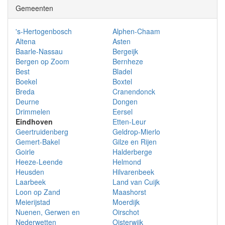
Gemeenten
's-Hertogenbosch
Alphen-Chaam
Altena
Asten
Baarle-Nassau
Bergeijk
Bergen op Zoom
Bernheze
Best
Bladel
Boekel
Boxtel
Breda
Cranendonck
Deurne
Dongen
Drimmelen
Eersel
Eindhoven
Etten-Leur
Geertruidenberg
Geldrop-Mierlo
Gemert-Bakel
Gilze en Rijen
Goirle
Halderberge
Heeze-Leende
Helmond
Heusden
Hilvarenbeek
Laarbeek
Land van Cuijk
Loon op Zand
Maashorst
Meierijstad
Moerdijk
Nuenen, Gerwen en
Oirschot
Nederwetten
Oisterwijk