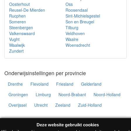
Oosterhout
Oss
Reusel-De Mierden
Roosendaal
Rucphen
Sint-Michielsgestel
Someren
Son en Breugel
Steenbergen
Tilburg
Valkenswaard
Veldhoven
Vught
Waalre
Waalwijk
Woensdrecht
Zundert
Onderwijsinstellingen per provincie
Drenthe
Flevoland
Friesland
Gelderland
Groningen
Limburg
Noord-Brabant
Noord-Holland
Overijssel
Utrecht
Zeeland
Zuid-Holland
© Onderwijsinstellingen 2026 •
Deze website gebruikt cookies
Contact
•
Privacyverklaring