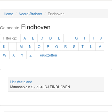
Home
Noord-Brabant
Eindhoven
Eindhoven
Gemeente
Filter op:
A
B
C
D
E
F
G
H
I
J
K
L
M
N
O
P
Q
R
S
T
U
V
W
X
Y
Z
Terugzetten
Het Vasteland
Mimosaplein 2 - 5643CJ EINDHOVEN